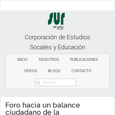
Skip
Skip
Skip
to
to
to
content
secondary
primary
menu
sidebar
Corporación de Estudios
Sociales y Educación
INICIO
NOSOTROS
PUBLICACIONES
VIDEOS
BLOGS
CONTACTO
BUSCAR
Foro hacia un balance
ciudadano de la