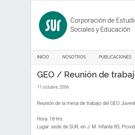
Skip
Skip
Skip
to
to
to
content
secondary
primary
Corporación de Estud
menu
sidebar
Sociales y Educación
INICIO
NOSOTROS
PUBLICACIONES
GEO / Reunión de traba
11 octubre, 2006
Reunión de la mesa de trabajo del GEO Juvenil 
Hora: 18 hrs.
Lugar: sede de SUR, en J. M. Infante 85, Provi