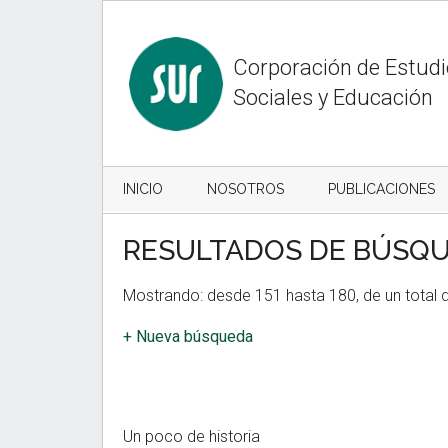
Skip
Skip
to
to
content
secondary
Corporación de Estud
menu
Sociales y Educación
INICIO
NOSOTROS
PUBLICACIONES
RESULTADOS DE BÚSQ
Mostrando: desde 151 hasta 180, de un total 
+ Nueva búsqueda
Un poco de historia