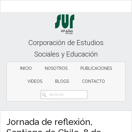
Skip
Skip
to
to
content
secondary
menu
Corporación de Estudios
Sociales y Educación
INICIO
NOSOTROS
PUBLICACIONES
VIDEOS
BLOGS
CONTACTO
BUSCAR
Jornada de reflexión,