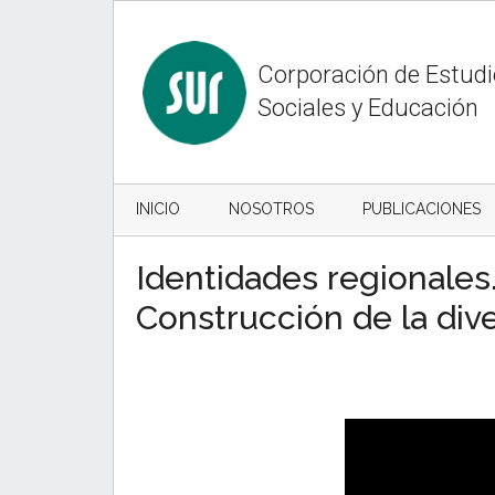
Skip
Skip
to
to
content
secondary
Corporación de Estud
menu
Sociales y Educación
INICIO
NOSOTROS
PUBLICACIONES
Identidades regionales
Construcción de la dive