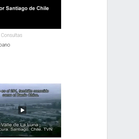
 Consultas
rbano