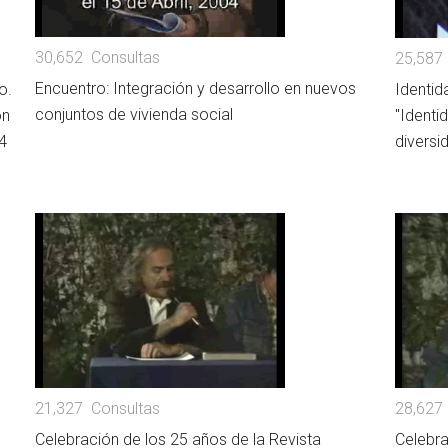
30,652 Consultas
25,587
Encuentro: Integración y desarrollo en nuevos
o.
Identid
conjuntos de vivienda social
ón
"Identi
4
diversid
21,327 Consultas
28,627
Celebración de los 25 años de la Revista
Celebra