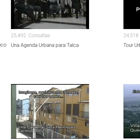
24,518
25,492 Consultas
ico
Tour U
Una Agenda Urbana para Talca