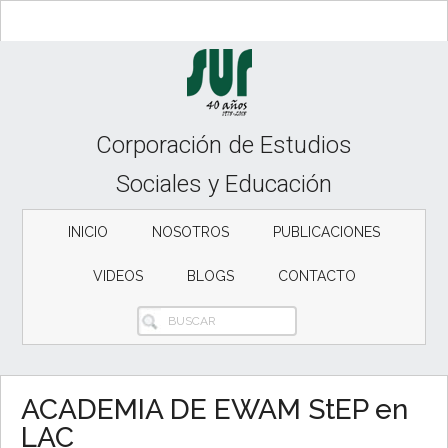
Skip
Skip
Skip
to
to
to
content
secondary
primary
menu
sidebar
Corporación de Estudios
Sociales y Educación
INICIO
NOSOTROS
PUBLICACIONES
VIDEOS
BLOGS
CONTACTO
BUSCAR
ACADEMIA DE EWAM StEP en
LAC