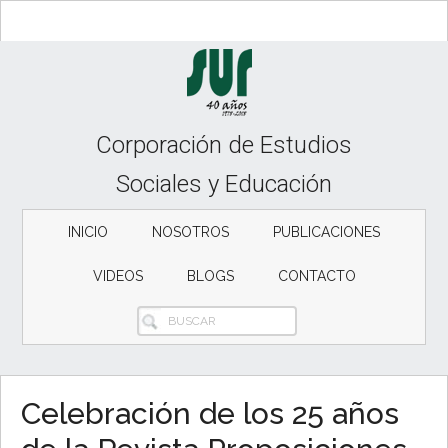
Skip
Skip
to
to
content
secondary
menu
Corporación de Estudios
Sociales y Educación
INICIO
NOSOTROS
PUBLICACIONES
VIDEOS
BLOGS
CONTACTO
BUSCAR
Celebración de los 25 años