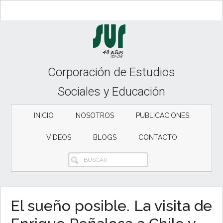
Skip
Skip
to
to
content
secondary
menu
Corporación de Estudios
Sociales y Educación
INICIO
NOSOTROS
PUBLICACIONES
VIDEOS
BLOGS
CONTACTO
BUSCAR
El sueño posible. La visita de