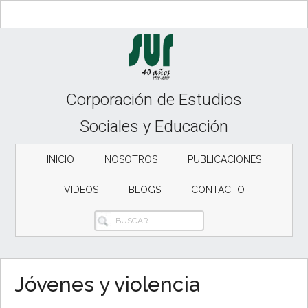
Skip
Skip
to
to
content
secondary
menu
Corporación de Estudios
Sociales y Educación
INICIO
NOSOTROS
PUBLICACIONES
VIDEOS
BLOGS
CONTACTO
BUSCAR
Jóvenes y violencia